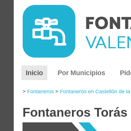
(current)
Inicio
Por Municipios
Pid
>
Fontaneros
>
Fontaneros en Castellón de la
Fontaneros Torás