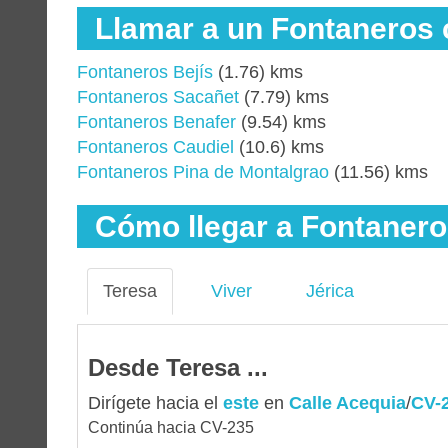
Llamar a un Fontaneros 
Fontaneros Bejís
(1.76) kms
Fontaneros Sacañet
(7.79) kms
Fontaneros Benafer
(9.54) kms
Fontaneros Caudiel
(10.6) kms
Fontaneros Pina de Montalgrao
(11.56) kms
Cómo llegar a Fontanero
Teresa
Viver
Jérica
Desde Teresa ...
Dirígete hacia el
este
en
Calle Acequia
/
CV-
Continúa hacia CV-235