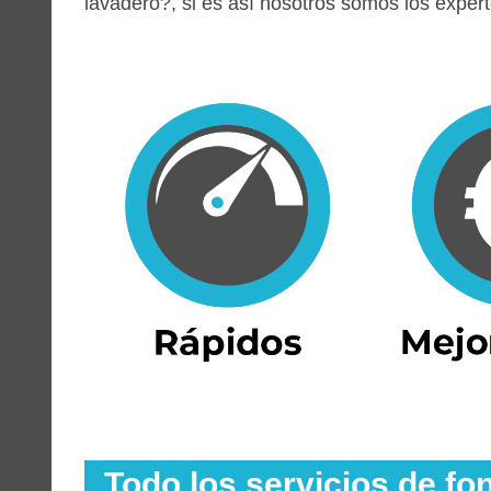
lavadero?, si es así nosotros somos los expert
Todo los servicios de fo