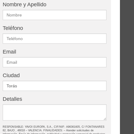
Nombre y Apellido
Teléfono
Email
Ciudad
Detalles
RESPONSABLE: YAVOI EUROPA, S.A., CIF/NIF: A96361605, C/ FONTANARES
82, BAJO , 46018 – VALENCIA. FINALIDADES: – Atender solicitudes de