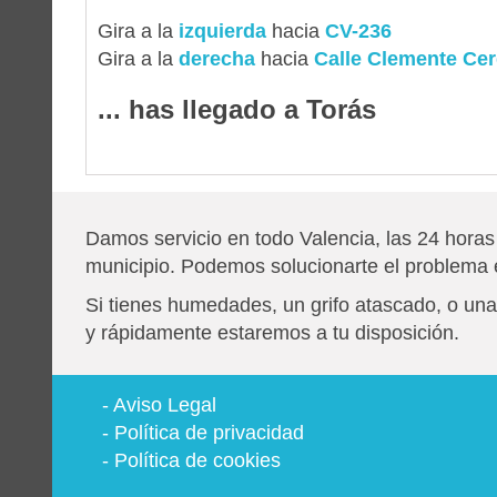
Gira a la
izquierda
hacia
CV-236
Gira a la
derecha
hacia
Calle Clemente Ce
... has llegado a Torás
Damos servicio en todo Valencia, las 24 horas 
municipio. Podemos solucionarte el problema
Si tienes humedades, un grifo atascado, o u
y rápidamente estaremos a tu disposición.
-
Aviso Legal
-
Política de privacidad
-
Política de cookies