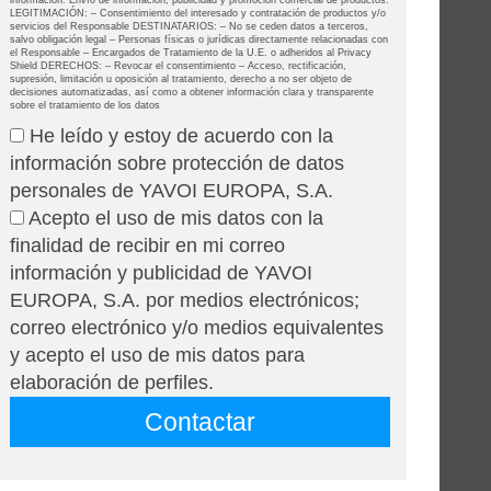
información. Envío de información, publicidad y promoción comercial de productos.
LEGITIMACIÓN: – Consentimiento del interesado y contratación de productos y/o
servicios del Responsable DESTINATARIOS: – No se ceden datos a terceros,
salvo obligación legal – Personas físicas o jurídicas directamente relacionadas con
el Responsable – Encargados de Tratamiento de la U.E. o adheridos al Privacy
Shield DERECHOS: – Revocar el consentimiento – Acceso, rectificación,
supresión, limitación u oposición al tratamiento, derecho a no ser objeto de
decisiones automatizadas, así como a obtener información clara y transparente
sobre el tratamiento de los datos
He leído y estoy de acuerdo con la
información sobre protección de datos
personales de YAVOI EUROPA, S.A.
Acepto el uso de mis datos con la
finalidad de recibir en mi correo
información y publicidad de YAVOI
EUROPA, S.A. por medios electrónicos;
correo electrónico y/o medios equivalentes
y acepto el uso de mis datos para
elaboración de perfiles.