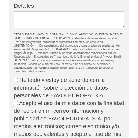
Detalles
RESPONSABLE: YAVOI EUROPA, S.A., CIF/NIF: A96361605, C/ FONTANARES 82,
BAJO , 46018 – VALENCIA. FINALIDADES: – Atender solicitudes de información.
Envío de información, publicidad y promoción comercial de productos.
LEGITIMACIÓN: – Consentimiento del interesado y contratación de productos y/o
servicios del Responsable DESTINATARIOS: – No se ceden datos a terceros, salvo
obligación legal – Personas físicas o jurídicas directamente relacionadas con el
Responsable – Encargados de Tratamiento de la U.E. o adheridos al Privacy Shield
DERECHOS: – Revocar el consentimiento – Acceso, rectificación, supresión,
limitación u oposición al tratamiento, derecho a no ser objeto de decisiones
automatizadas, así como a obtener información clara y transparente sobre el
tratamiento de los datos
He leído y estoy de acuerdo con la
información sobre protección de datos
personales de YAVOI EUROPA, S.A.
Acepto el uso de mis datos con la finalidad
de recibir en mi correo información y
publicidad de YAVOI EUROPA, S.A. por
medios electrónicos; correo electrónico y/o
medios equivalentes y acepto el uso de mis