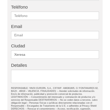
Teléfono
Email
Ciudad
Detalles
RESPONSABLE: YAVOI EUROPA, S.A., CIF/NIF: A96361605, C/ FONTANARES 82,
BAJO , 46018 – VALENCIA. FINALIDADES: – Atender solicitudes de información.
Envío de información, publicidad y promoción comercial de productos.
LEGITIMACIÓN: – Consentimiento del interesado y contratación de productos y/o
servicios del Responsable DESTINATARIOS: – No se ceden datos a terceros, salvo
obligación legal – Personas físicas o jurídicas directamente relacionadas con el
Responsable – Encargados de Tratamiento de la U.E. o adheridos al Privacy Shield
DERECHOS: – Revocar el consentimiento – Acceso, rectificación, supresión,