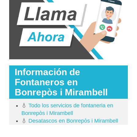
Información de
Fontaneros en
Bonrepòs i Mirambell
💧
Todo los servicios de fontaneria en
Bonrepòs i Mirambell
💧
Desatascos en Bonrepòs i Mirambell