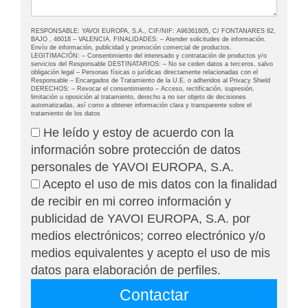
RESPONSABLE: YAVOI EUROPA, S.A., CIF/NIF: A96361605, C/ FONTANARES 82,
BAJO , 46018 – VALENCIA. FINALIDADES: – Atender solicitudes de información.
Envío de información, publicidad y promoción comercial de productos.
LEGITIMACIÓN: – Consentimiento del interesado y contratación de productos y/o
servicios del Responsable DESTINATARIOS: – No se ceden datos a terceros, salvo
obligación legal – Personas físicas o jurídicas directamente relacionadas con el
Responsable – Encargados de Tratamiento de la U.E. o adheridos al Privacy Shield
DERECHOS: – Revocar el consentimiento – Acceso, rectificación, supresión,
limitación u oposición al tratamiento, derecho a no ser objeto de decisiones
automatizadas, así como a obtener información clara y transparente sobre el
tratamiento de los datos
He leído y estoy de acuerdo con la
información sobre protección de datos
personales de YAVOI EUROPA, S.A.
Acepto el uso de mis datos con la finalidad
de recibir en mi correo información y
publicidad de YAVOI EUROPA, S.A. por
medios electrónicos; correo electrónico y/o
medios equivalentes y acepto el uso de mis
datos para elaboración de perfiles.