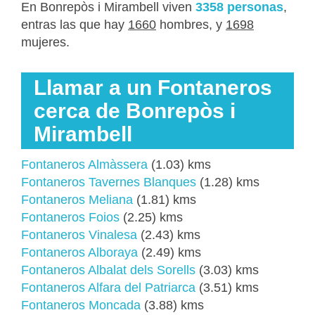
En Bonrepòs i Mirambell viven
3358 personas
,
entras las que hay
1660
hombres, y
1698
mujeres.
Llamar a un Fontaneros
cerca de Bonrepòs i
Mirambell
Fontaneros Almàssera
(1.03) kms
Fontaneros Tavernes Blanques
(1.28) kms
Fontaneros Meliana
(1.81) kms
Fontaneros Foios
(2.25) kms
Fontaneros Vinalesa
(2.43) kms
Fontaneros Alboraya
(2.49) kms
Fontaneros Albalat dels Sorells
(3.03) kms
Fontaneros Alfara del Patriarca
(3.51) kms
Fontaneros Moncada
(3.88) kms